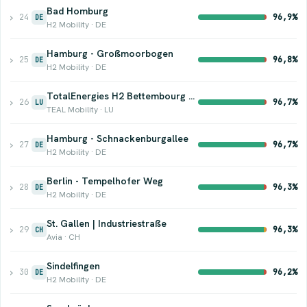
Bad Homburg
›
24
96,9%
DE
H2 Mobility · DE
Hamburg - Großmoorbogen
›
25
96,8%
DE
H2 Mobility · DE
TotalEnergies H2 Bettembourg / Beetebuerg
›
26
96,7%
LU
TEAL Mobility · LU
Hamburg - Schnackenburgallee
›
27
96,7%
DE
H2 Mobility · DE
Berlin - Tempelhofer Weg
›
28
96,3%
DE
H2 Mobility · DE
St. Gallen | Industriestraße
›
29
96,3%
CH
Avia · CH
Sindelfingen
›
30
96,2%
DE
H2 Mobility · DE