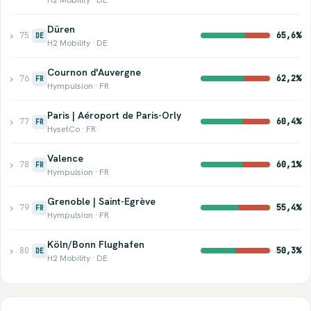
Düren
›
75
65,6%
DE
H2 Mobility · DE
Cournon d'Auvergne
›
76
62,2%
FR
Hympulsion · FR
Paris | Aéroport de Paris-Orly
›
77
60,4%
FR
HysetCo · FR
Valence
›
78
60,1%
FR
Hympulsion · FR
Grenoble | Saint-Egrève
›
79
55,4%
FR
Hympulsion · FR
Köln/Bonn Flughafen
›
80
50,3%
DE
H2 Mobility · DE