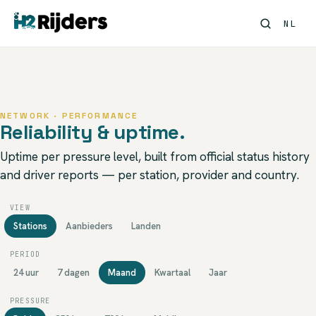
NL
NETWORK · PERFORMANCE
Reliability & uptime.
Uptime per pressure level, built from official status history
and driver reports — per station, provider and country.
VIEW
Stations
Aanbieders
Landen
PERIOD
24 uur
7 dagen
Maand
Kwartaal
Jaar
PRESSURE