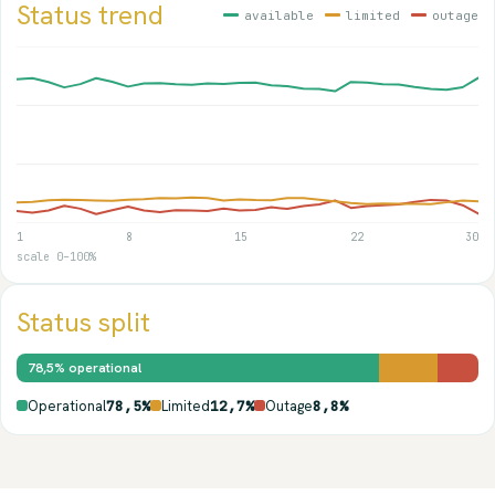
Status trend
available
limited
outage
1
8
15
22
30
scale 0–100%
Status split
78,5% operational
Operational
78,5%
Limited
12,7%
Outage
8,8%