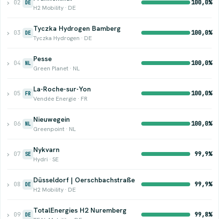
›
02
100,0%
DE
H2 Mobility · DE
Tyczka Hydrogen Bamberg
›
03
100,0%
DE
Tyczka Hydrogen · DE
Pesse
›
04
100,0%
NL
Green Planet · NL
La-Roche-sur-Yon
›
05
100,0%
FR
Vendée Energie · FR
Nieuwegein
›
06
100,0%
NL
Greenpoint · NL
Nykvarn
›
07
99,9%
SE
Hydri · SE
Düsseldorf | Oerschbachstraße
›
08
99,9%
DE
H2 Mobility · DE
TotalEnergies H2 Nuremberg
›
09
99,8%
DE