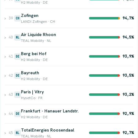
H2 Mobility · DE
Zofingen
›
39
94,7%
CH
LANDI Zofingen · CH
Air Liquide Rhoon
›
40
94,5%
NL
TEAL Mobility · NL
Berg bei Hof
›
41
93,9%
DE
H2 Mobility · DE
Bayreuth
›
42
93,5%
DE
H2 Mobility · DE
Paris | Vitry
›
43
93,2%
FR
HysetCo · FR
Frankfurt - Hanauer Landstr.
›
44
92,9%
DE
H2 Mobility · DE
TotalEnergies Roosendaal
›
45
92,7%
NL
TEAL Mobility · NL