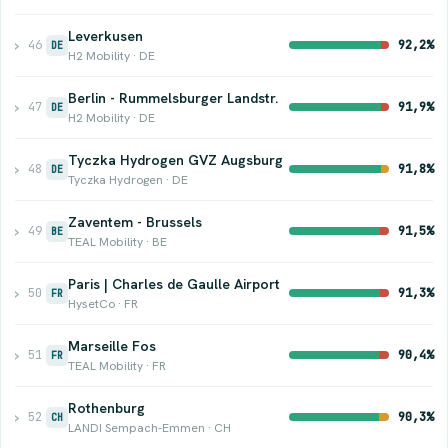
Leverkusen
›
46
92,2%
DE
H2 Mobility · DE
Berlin - Rummelsburger Landstr.
›
47
91,9%
DE
H2 Mobility · DE
Tyczka Hydrogen GVZ Augsburg
›
48
91,8%
DE
Tyczka Hydrogen · DE
Zaventem - Brussels
›
49
91,5%
BE
TEAL Mobility · BE
Paris | Charles de Gaulle Airport
›
50
91,3%
FR
HysetCo · FR
Marseille Fos
›
51
90,4%
FR
TEAL Mobility · FR
Rothenburg
›
52
90,3%
CH
LANDI Sempach-Emmen · CH