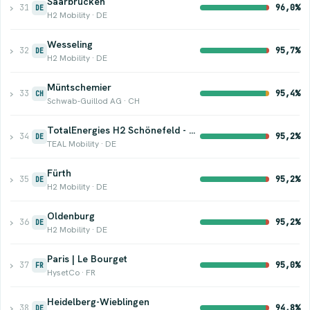
Saarbrücken
›
31
96,0%
DE
H2 Mobility · DE
Wesseling
›
32
95,7%
DE
H2 Mobility · DE
Müntschemier
›
33
95,4%
CH
Schwab-Guillod AG · CH
TotalEnergies H2 Schönefeld - Berlin
›
34
95,2%
DE
TEAL Mobility · DE
Fürth
›
35
95,2%
DE
H2 Mobility · DE
Oldenburg
›
36
95,2%
DE
H2 Mobility · DE
Paris | Le Bourget
›
37
95,0%
FR
HysetCo · FR
Heidelberg-Wieblingen
›
38
94,8%
DE