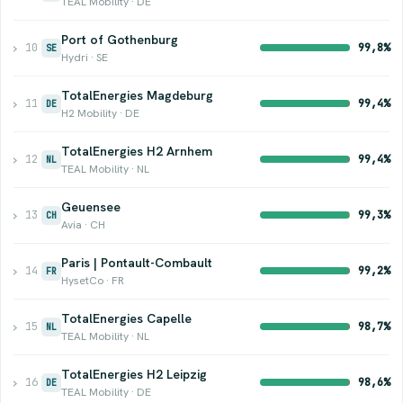
TEAL Mobility · DE
Port of Gothenburg
›
10
99,8%
SE
Hydri · SE
TotalEnergies Magdeburg
›
11
99,4%
DE
H2 Mobility · DE
TotalEnergies H2 Arnhem
›
12
99,4%
NL
TEAL Mobility · NL
Geuensee
›
13
99,3%
CH
Avia · CH
Paris | Pontault-Combault
›
14
99,2%
FR
HysetCo · FR
TotalEnergies Capelle
›
15
98,7%
NL
TEAL Mobility · NL
TotalEnergies H2 Leipzig
›
16
98,6%
DE
TEAL Mobility · DE