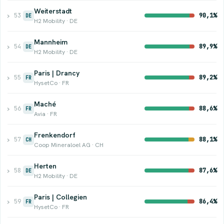
Weiterstadt
›
53
90,1%
DE
H2 Mobility · DE
Mannheim
›
54
89,9%
DE
H2 Mobility · DE
Paris | Drancy
›
55
89,2%
FR
HysetCo · FR
Maché
›
56
88,6%
FR
Avia · FR
Frenkendorf
›
57
88,1%
CH
Coop Mineraloel AG · CH
Herten
›
58
87,6%
DE
H2 Mobility · DE
Paris | Collegien
›
59
86,4%
FR
HysetCo · FR