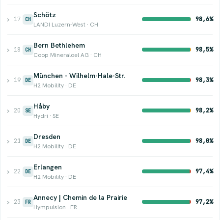
Schötz
›
17
98,6%
CH
LANDI Luzern-West · CH
Bern Bethlehem
›
18
98,5%
CH
Coop Mineraloel AG · CH
München - Wilhelm-Hale-Str.
›
19
98,3%
DE
H2 Mobility · DE
Håby
›
20
98,2%
SE
Hydri · SE
Dresden
›
21
98,0%
DE
H2 Mobility · DE
Erlangen
›
22
97,4%
DE
H2 Mobility · DE
Annecy | Chemin de la Prairie
›
23
97,2%
FR
Hympulsion · FR