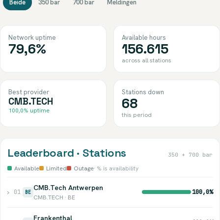
Beide
350 bar
700 bar
Meldingen
Network uptime
Available hours
79,6%
156.615
across all stations
Best provider
Stations down
68
CMB.TECH
100,0% uptime
this period
Leaderboard · Stations
350 + 700 bar
Available
Limited
Outage
· % is availability
CMB.Tech Antwerpen
›
01
100,0%
BE
CMB.TECH · BE
Frankenthal