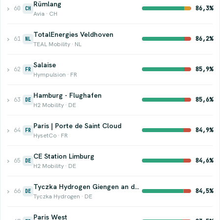
Rümlang
›
60
86,3%
CH
Avia · CH
TotalEnergies Veldhoven
›
61
86,2%
NL
TEAL Mobility · NL
Salaise
›
62
85,9%
FR
Hympulsion · FR
Hamburg - Flughafen
›
63
85,6%
DE
H2 Mobility · DE
Paris | Porte de Saint Cloud
›
64
84,9%
FR
HysetCo · FR
CE Station Limburg
›
65
84,6%
DE
H2 Mobility · DE
Tyczka Hydrogen Giengen an der Brenz
›
66
84,5%
DE
Tyczka Hydrogen · DE
Paris West