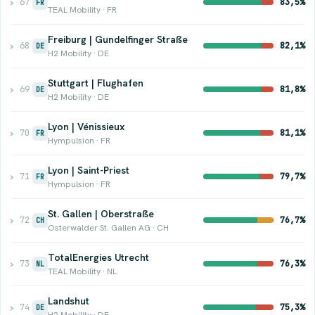
›
67
83,5%
FR
TEAL Mobility · FR
Freiburg | Gundelfinger Straße
›
68
82,1%
DE
H2 Mobility · DE
Stuttgart | Flughafen
›
69
81,8%
DE
H2 Mobility · DE
Lyon | Vénissieux
›
70
81,1%
FR
Hympulsion · FR
Lyon | Saint-Priest
›
71
79,7%
FR
Hympulsion · FR
St. Gallen | Oberstraße
›
72
76,7%
CH
Osterwalder St. Gallen AG · CH
TotalEnergies Utrecht
›
73
76,3%
NL
TEAL Mobility · NL
Landshut
›
74
75,3%
DE
H2 Mobility · DE