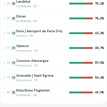
Landshut
›
74
75,1%
DE
H2 Mobility · DE
Düren
›
75
70,2%
DE
H2 Mobility · DE
Paris | Aéroport de Paris-Orly
›
76
63,3%
FR
HysetCo · FR
Valence
›
77
60,7%
FR
Hympulsion · FR
Cournon d'Auvergne
›
78
57,5%
FR
Hympulsion · FR
Grenoble | Saint-Egrève
›
79
54,4%
FR
Hympulsion · FR
Köln/Bonn Flughafen
›
80
49,9%
DE
H2 Mobility · DE