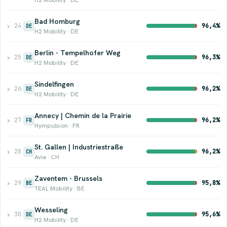
Bad Homburg
›
24
96,4%
DE
H2 Mobility · DE
Berlin - Tempelhofer Weg
›
25
96,3%
DE
H2 Mobility · DE
Sindelfingen
›
26
96,2%
DE
H2 Mobility · DE
Annecy | Chemin de la Prairie
›
27
96,2%
FR
Hympulsion · FR
St. Gallen | Industriestraße
›
28
96,2%
CH
Avia · CH
Zaventem - Brussels
›
29
95,8%
BE
TEAL Mobility · BE
Wesseling
›
30
95,6%
DE
H2 Mobility · DE