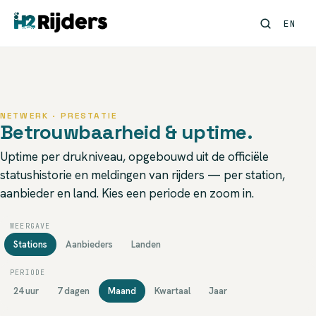
EN
NETWERK · PRESTATIE
Betrouwbaarheid & uptime.
Uptime per drukniveau, opgebouwd uit de officiële
statushistorie en meldingen van rijders — per station,
aanbieder en land. Kies een periode en zoom in.
WEERGAVE
Stations
Aanbieders
Landen
PERIODE
24 uur
7 dagen
Maand
Kwartaal
Jaar