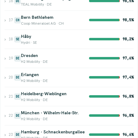
›
16
98,5%
DE
TEAL Mobility · DE
Bern Bethlehem
›
17
98,5%
CH
Coop Mineraloel AG · CH
Håby
›
18
98,2%
SE
Hydri · SE
Dresden
›
19
97,6%
DE
H2 Mobility · DE
Erlangen
›
20
97,4%
DE
H2 Mobility · DE
Heidelberg-Wieblingen
›
21
96,8%
DE
H2 Mobility · DE
München - Wilhelm-Hale-Str.
›
22
96,8%
DE
H2 Mobility · DE
Hamburg - Schnackenburgallee
›
23
96,6%
DE
H2 Mobility · DE