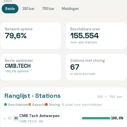
DRUK
Beide
350 bar
700 bar
Meldingen
Netwerk-uptime
Beschikbare uren
79,6%
155.554
over alle stations
Beste aanbieder
Stations met storing
67
CMB.TECH
100,0% uptime
in deze periode
Ranglijst · Stations
350 + 700 bar
Beschikbaar
Beperkt
Storing
· % staat voor beschikbaar
CMB.Tech Antwerpen
›
01
100,0%
BE
CMB.TECH · BE