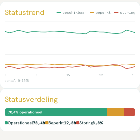
Statustrend
beschikbaar
beperkt
storing
1
8
15
22
30
schaal 0–100%
Statusverdeling
78,4% operationeel
Operationeel
78,4%
Beperkt
12,8%
Storing
8,8%