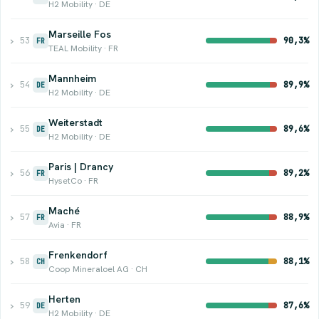
H2 Mobility · DE
Marseille Fos
›
53
90,3%
FR
TEAL Mobility · FR
Mannheim
›
54
89,9%
DE
H2 Mobility · DE
Weiterstadt
›
55
89,6%
DE
H2 Mobility · DE
Paris | Drancy
›
56
89,2%
FR
HysetCo · FR
Maché
›
57
88,9%
FR
Avia · FR
Frenkendorf
›
58
88,1%
CH
Coop Mineraloel AG · CH
Herten
›
59
87,6%
DE
H2 Mobility · DE