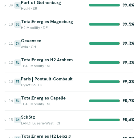
Port of Gothenburg
›
09
99,8%
SE
Hydri · SE
TotalEnergies Magdeburg
›
10
99,5%
DE
H2 Mobility · DE
Geuensee
›
11
99,3%
CH
Avia · CH
TotalEnergies H2 Arnhem
›
12
99,3%
NL
TEAL Mobility · NL
Paris | Pontault-Combault
›
13
99,2%
FR
HysetCo · FR
TotalEnergies Capelle
›
14
98,7%
NL
TEAL Mobility · NL
Schötz
›
15
98,6%
CH
LANDI Luzern-West · CH
TotalEnergies H2 Leipzig