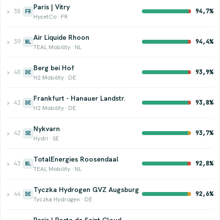
Paris | Vitry
›
38
94,7%
FR
HysetCo · FR
Air Liquide Rhoon
›
39
94,4%
NL
TEAL Mobility · NL
Berg bei Hof
›
40
93,9%
DE
H2 Mobility · DE
Frankfurt - Hanauer Landstr.
›
41
93,8%
DE
H2 Mobility · DE
Nykvarn
›
42
93,7%
SE
Hydri · SE
TotalEnergies Roosendaal
›
43
92,8%
NL
TEAL Mobility · NL
Tyczka Hydrogen GVZ Augsburg
›
44
92,6%
DE
Tyczka Hydrogen · DE
Paris | Porte de Saint Cloud