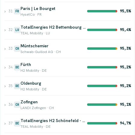
Paris | Le Bourget
›
31
95,5%
FR
HysetCo · FR
TotalEnergies H2 Bettembourg / Beetebuerg
›
32
95,4%
LU
TEAL Mobility · LU
Müntschemier
›
33
95,3%
CH
Schwab-Guillod AG · CH
Fürth
›
34
95,2%
DE
H2 Mobility · DE
Oldenburg
›
35
95,2%
DE
H2 Mobility · DE
Zofingen
›
36
95,1%
CH
LANDI Zofingen · CH
TotalEnergies H2 Schönefeld - Berlin
›
37
94,7%
DE
TEAL Mobility · DE