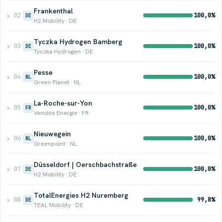
Frankenthal
›
02
100,0%
DE
H2 Mobility · DE
Tyczka Hydrogen Bamberg
›
03
100,0%
DE
Tyczka Hydrogen · DE
Pesse
›
04
100,0%
NL
Green Planet · NL
La-Roche-sur-Yon
›
05
100,0%
FR
Vendée Energie · FR
Nieuwegein
›
06
100,0%
NL
Greenpoint · NL
Düsseldorf | Oerschbachstraße
›
07
100,0%
DE
H2 Mobility · DE
TotalEnergies H2 Nuremberg
›
08
99,8%
DE
TEAL Mobility · DE