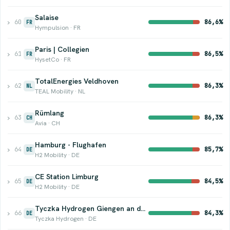
Salaise
›
60
86,6%
FR
Hympulsion · FR
Paris | Collegien
›
61
86,5%
FR
HysetCo · FR
TotalEnergies Veldhoven
›
62
86,3%
NL
TEAL Mobility · NL
Rümlang
›
63
86,3%
CH
Avia · CH
Hamburg - Flughafen
›
64
85,7%
DE
H2 Mobility · DE
CE Station Limburg
›
65
84,5%
DE
H2 Mobility · DE
Tyczka Hydrogen Giengen an der Brenz
›
66
84,3%
DE
Tyczka Hydrogen · DE