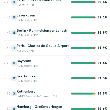
›
45
92,6%
FR
HysetCo · FR
Leverkusen
›
46
92,1%
DE
H2 Mobility · DE
Berlin - Rummelsburger Landstr.
›
47
91,9%
DE
H2 Mobility · DE
Paris | Charles de Gaulle Airport
›
48
91,9%
FR
HysetCo · FR
Bayreuth
›
49
91,6%
DE
H2 Mobility · DE
Saarbrücken
›
50
91,5%
DE
H2 Mobility · DE
Rothenburg
›
51
90,9%
CH
LANDI Sempach-Emmen · CH
Hamburg - Großmoorbogen
›
52
90,6%
DE