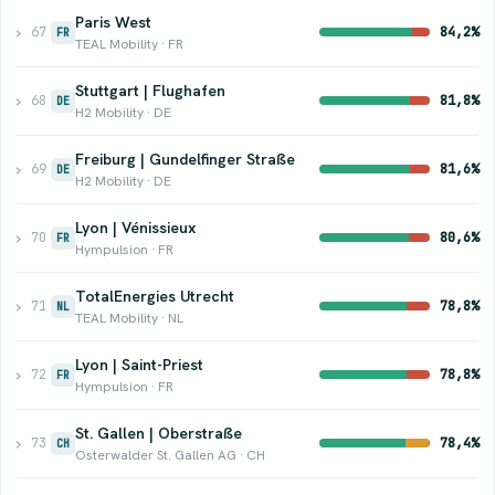
Paris West
›
67
84,2%
FR
TEAL Mobility · FR
Stuttgart | Flughafen
›
68
81,8%
DE
H2 Mobility · DE
Freiburg | Gundelfinger Straße
›
69
81,6%
DE
H2 Mobility · DE
Lyon | Vénissieux
›
70
80,6%
FR
Hympulsion · FR
TotalEnergies Utrecht
›
71
78,8%
NL
TEAL Mobility · NL
Lyon | Saint-Priest
›
72
78,8%
FR
Hympulsion · FR
St. Gallen | Oberstraße
›
73
78,4%
CH
Osterwalder St. Gallen AG · CH