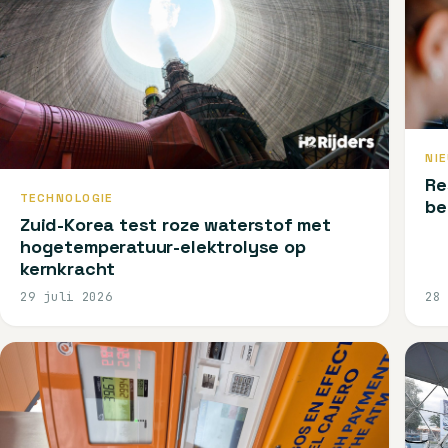
NI
Re
TECHNOLOGIE
be
Zuid-Korea test roze waterstof met
hogetemperatuur-elektrolyse op
kernkracht
29 juli 2026
28