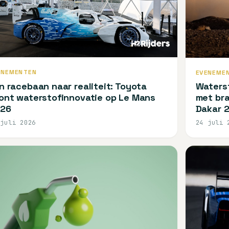
ENEMENTEN
EVENEME
n racebaan naar realiteit: Toyota
Waterst
ont waterstofinnovatie op Le Mans
met bra
26
Dakar 
 juli 2026
24 juli 