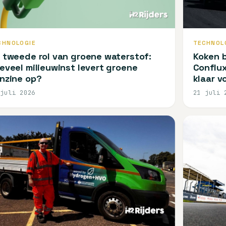
TECHNOL
CHNOLOGIE
Koken b
 tweede rol van groene waterstof:
Conflux
eveel milieuwinst levert groene
klaar v
nzine op?
 juli 2026
21 juli 