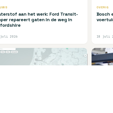
EUWS
OVERIG
terstof aan het werk: Ford Transit-
Bosch e
pper repareert gaten in de weg in
voertui
fordshire
 juli 2026
18 juli 
TWERK