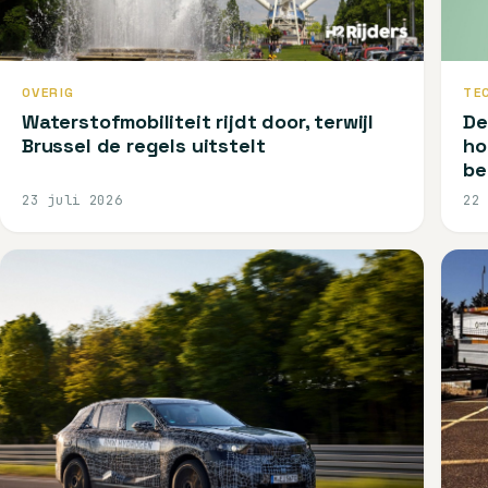
OVERIG
TE
Waterstofmobiliteit rijdt door, terwijl
De
Brussel de regels uitstelt
ho
be
23 juli 2026
22