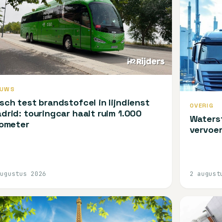
EUWS
sch test brandstofcel in lijndienst
OVERIG
drid: touringcar haalt ruim 1.000
Waterst
lometer
vervoer
augustus 2026
2 august