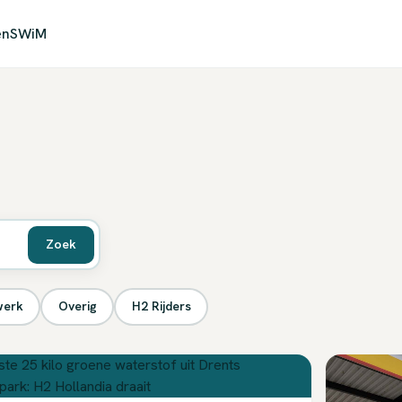
en
SWiM
Zoek
werk
Overig
H2 Rijders