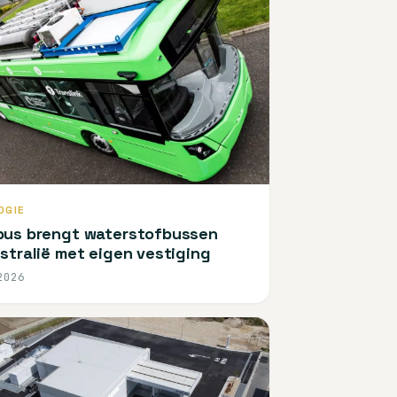
OGIE
bus brengt waterstofbussen
stralië met eigen vestiging
2026