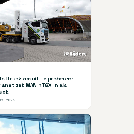
oftruck om uit te proberen:
lanet zet MAN hTGX in als
uck
us 2026