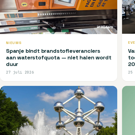
EV
NIEUWS
Va
Spanje bindt brandstofleveranciers
to
aan waterstofquota — niet halen wordt
20
duur
27 juli 2026
25