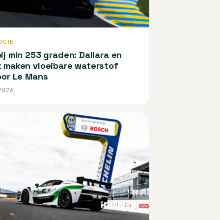
OGIE
ij min 253 graden: Dallara en
 maken vloeibare waterstof
oor Le Mans
2026