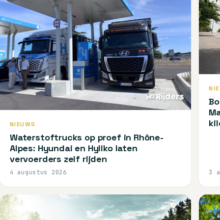
NI
Bo
Ma
ki
NIEUWS
Waterstoftrucks op proef in Rhône-
Alpes: Hyundai en Hyliko laten
vervoerders zelf rijden
4 augustus 2026
3 