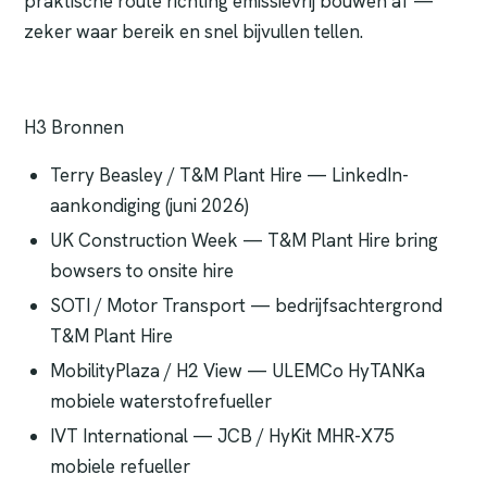
praktische route richting emissievrij bouwen af —
zeker waar bereik en snel bijvullen tellen.
H3 Bronnen
Terry Beasley / T&M Plant Hire — LinkedIn-
aankondiging (juni 2026)
UK Construction Week — T&M Plant Hire bring
bowsers to onsite hire
SOTI / Motor Transport — bedrijfsachtergrond
T&M Plant Hire
MobilityPlaza / H2 View — ULEMCo HyTANKa
mobiele waterstofrefueller
IVT International — JCB / HyKit MHR-X75
mobiele refueller