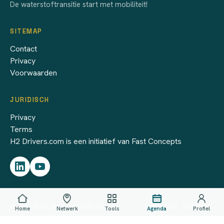
De waterstoftransitie start met mobiliteit!
SITEMAP
Contact
Privacy
Voorwaarden
JURIDISCH
Privacy
Terms
H2 Drivers.com is een initiatief van Fast Concepts
© 2026 H2Rijders. footer.rights
Waterstof. Concreet.
Home
Netwerk
Tools
Agenda
Profiel